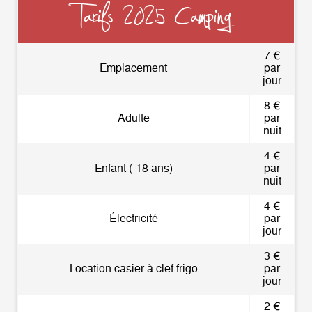
Tarifs 2025 Camping
7 €
Emplacement
par
jour
8 €
Adulte
par
nuit
4 €
Enfant (-18 ans)
par
nuit
4 €
Électricité
par
jour
3 €
Location casier à clef frigo
par
jour
2 €