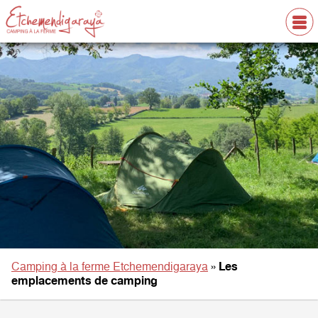
Camping à la ferme Etchemendigaraya
»
Les
emplacements de camping