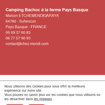
Camping Bachoc à la ferme Pays Basque
Maison ETCHEMENDIGARAYA
64780 - Suhescun
Pays Basque - FRANCE
05 59 37 60 83
06 77 57 90 93
contact@chez-mendi.com
Etchemendigaraya © Copyrights 2026 - Design par
Skissa
-
Nous utilisons des cookies pour vous offrir la meilleure
Réalisé par
G-Kom.fr
-
Politique de confidentialité
-
Mentions
expérience sur notre site.
légales
Vous pouvez en savoir plus sur les cookies que nous utilisons ou
les désactiver dans
les réglages
.